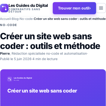
Les Guides du Digital
Trouver mon outil
›
COMPARATIFS SANS
DÉTOUR
Accueil
›
Blog
›
No-code
›
Créer un site web sans coder : outils et méthode
NO-CODE
Créer un site web sans
coder : outils et méthode
Pierre
, Rédaction spécialisée no-code et automatisation
·
Publié le 5 juin 2026
·
4 min de lecture