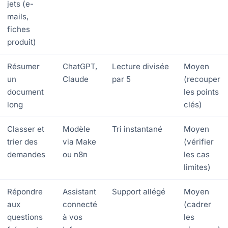
jets (e-
mails,
fiches
produit)
Résumer
ChatGPT,
Lecture divisée
Moyen
un
Claude
par 5
(recouper
document
les points
long
clés)
Classer et
Modèle
Tri instantané
Moyen
trier des
via Make
(vérifier
demandes
ou n8n
les cas
limites)
Répondre
Assistant
Support allégé
Moyen
aux
connecté
(cadrer
questions
à vos
les