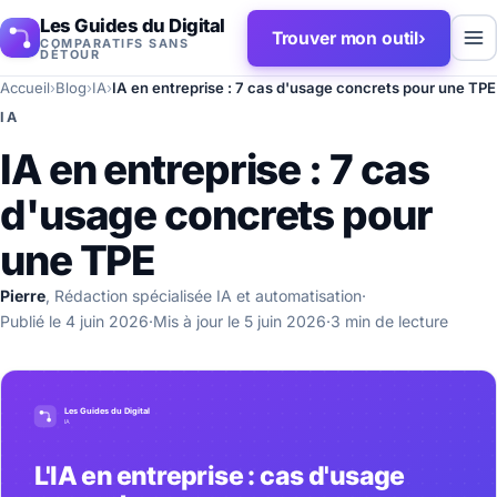
Les Guides du Digital
Trouver mon outil
›
COMPARATIFS SANS
DÉTOUR
Accueil
›
Blog
›
IA
›
IA en entreprise : 7 cas d'usage concrets pour une TPE
IA
IA en entreprise : 7 cas
d'usage concrets pour
une TPE
Pierre
, Rédaction spécialisée IA et automatisation
·
Publié le 4 juin 2026
·
Mis à jour le 5 juin 2026
·
3 min de lecture