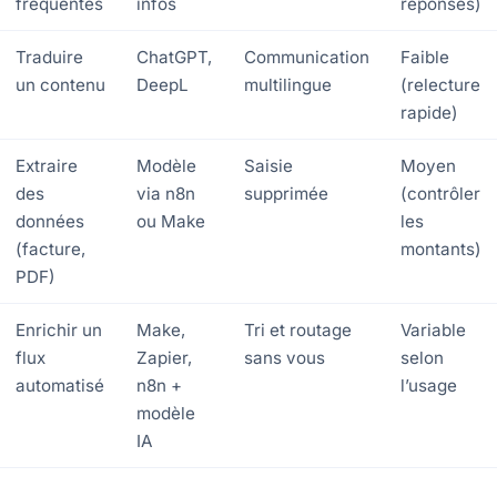
fréquentes
infos
réponses)
Traduire
ChatGPT,
Communication
Faible
un contenu
DeepL
multilingue
(relecture
rapide)
Extraire
Modèle
Saisie
Moyen
des
via n8n
supprimée
(contrôler
données
ou Make
les
(facture,
montants)
PDF)
Enrichir un
Make,
Tri et routage
Variable
flux
Zapier,
sans vous
selon
automatisé
n8n +
l’usage
modèle
IA