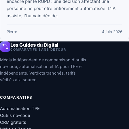
encadré par le RGPD : une décision affectant une
personne ne peut être entièrement automatisée. L'IA
assiste, l'humain décide.
Pierre
4 juin 2026
Les Guides du Digital
COMPARATIFS SANS DÉTOUR
Média indépendant de comparaison d'outils
no-code, automatisation et IA pour TPE et
indépendants. Verdicts tranchés, tarifs
vérifiés à la source.
COMPARATIFS
Automatisation TPE
Outils no-code
CRM gratuits