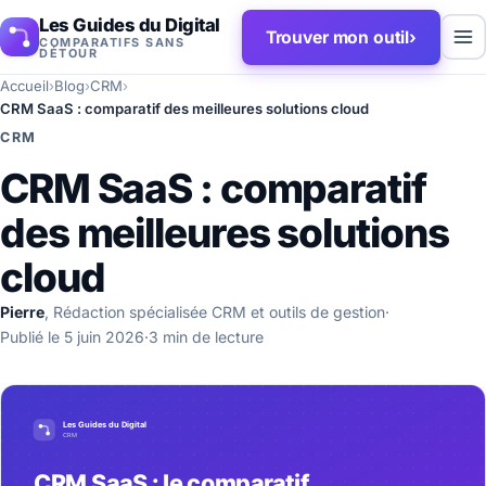
Les Guides du Digital
Trouver mon outil
›
COMPARATIFS SANS
DÉTOUR
Accueil
›
Blog
›
CRM
›
CRM SaaS : comparatif des meilleures solutions cloud
CRM
CRM SaaS : comparatif
des meilleures solutions
cloud
Pierre
, Rédaction spécialisée CRM et outils de gestion
·
Publié le 5 juin 2026
·
3 min de lecture