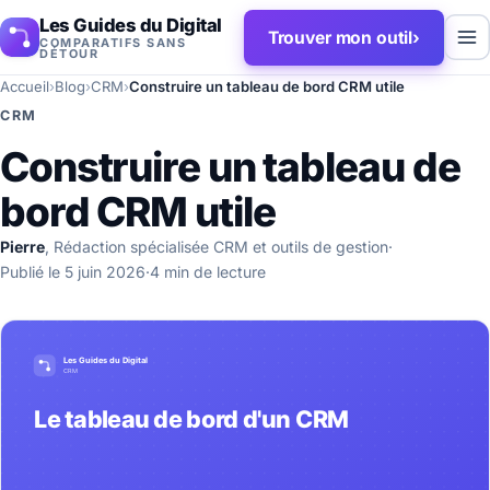
Les Guides du Digital
Trouver mon outil
›
COMPARATIFS SANS
DÉTOUR
Accueil
›
Blog
›
CRM
›
Construire un tableau de bord CRM utile
CRM
Construire un tableau de
bord CRM utile
Pierre
, Rédaction spécialisée CRM et outils de gestion
·
Publié le 5 juin 2026
·
4 min de lecture