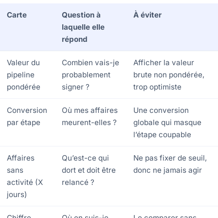
Carte
Question à
À éviter
laquelle elle
répond
Valeur du
Combien vais-je
Afficher la valeur
pipeline
probablement
brute non pondérée,
pondérée
signer ?
trop optimiste
Conversion
Où mes affaires
Une conversion
par étape
meurent-elles ?
globale qui masque
l’étape coupable
Affaires
Qu’est-ce qui
Ne pas fixer de seuil,
sans
dort et doit être
donc ne jamais agir
activité (X
relancé ?
jours)
Chiffre
Où en suis-je
Le comparer sans