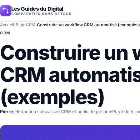
Les Guides du Digital
COMPARATIFS SANS DÉTOUR
Accueil
›
Blog
›
CRM
›
Construire un workflow CRM automatisé (exemples)
CRM
Construire un
CRM automati
(exemples)
Pierre
, Rédaction spécialisée CRM et outils de gestion
·
Publié le 5 ju