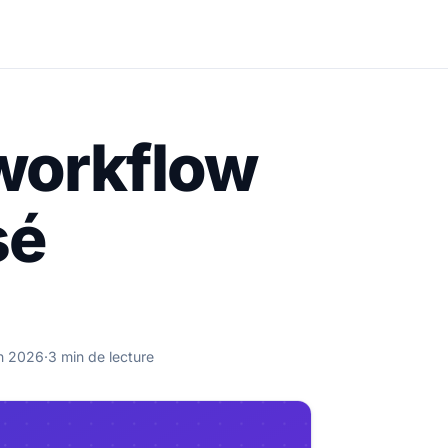
 workflow
sé
in 2026
·
3 min de lecture