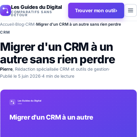
Les Guides du Digital
Trouver mon outil
›
COMPARATIFS SANS
DÉTOUR
Accueil
›
Blog
›
CRM
›
Migrer d'un CRM à un autre sans rien perdre
CRM
Migrer d'un CRM à un
autre sans rien perdre
Pierre
, Rédaction spécialisée CRM et outils de gestion
·
Publié le 5 juin 2026
·
4 min de lecture