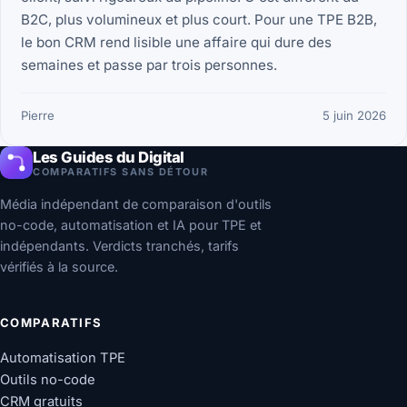
B2C, plus volumineux et plus court. Pour une TPE B2B,
le bon CRM rend lisible une affaire qui dure des
semaines et passe par trois personnes.
Pierre
5 juin 2026
Les Guides du Digital
COMPARATIFS SANS DÉTOUR
Média indépendant de comparaison d'outils
no-code, automatisation et IA pour TPE et
indépendants. Verdicts tranchés, tarifs
vérifiés à la source.
COMPARATIFS
Automatisation TPE
Outils no-code
CRM gratuits